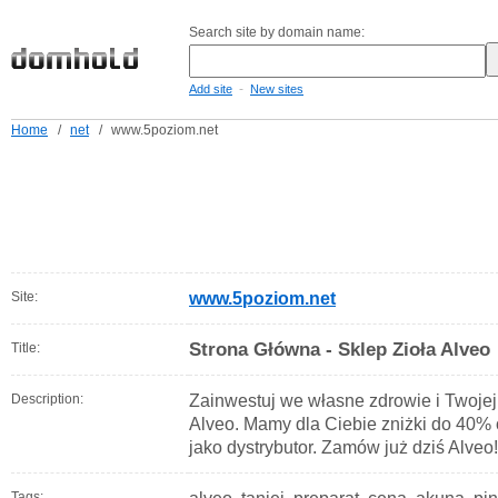
Search site by domain name:
-
Add site
New sites
Home
/
net
/
www.5poziom.net
Site:
www.5poziom.net
Strona Główna - Sklep Zioła Alveo
Title:
Description:
Zainwestuj we własne zdrowie i Twojej
Alveo. Mamy dla Ciebie zniżki do 40% 
jako dystrybutor. Zamów już dziś Alveo!
Tags: