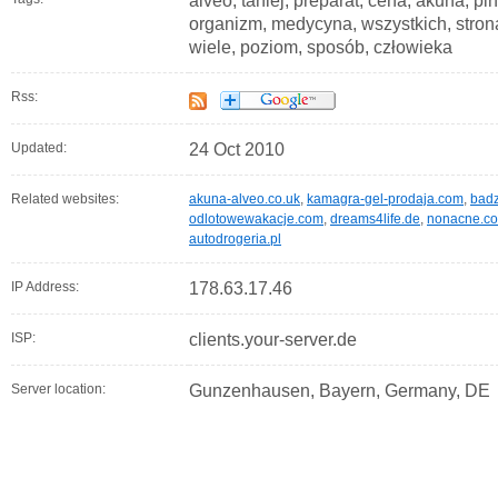
alveo, taniej, preparat, cena, akuna, pi
organizm, medycyna, wszystkich, strona
wiele, poziom, sposób, człowieka
Rss:
Updated:
24 Oct 2010
Related websites:
akuna-alveo.co.uk
,
kamagra-gel-prodaja.com
,
badz
odlotowewakacje.com
,
dreams4life.de
,
nonacne.co
autodrogeria.pl
IP Address:
178.63.17.46
ISP:
clients.your-server.de
Server location:
Gunzenhausen, Bayern, Germany, DE