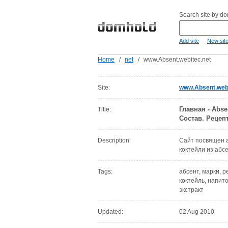
Search site by d
-
Add site
New sit
Home
/
net
/
www.Absent.webitec.net
Site:
www.Absent.webi
Главная - Abse
Title:
Состав. Рецеп
Description:
Сайт посвящен а
коктейли из абс
Tags:
абсент, марки, р
коктейль, напито
экстракт
Updated:
02 Aug 2010