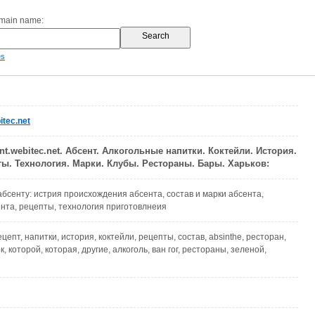
omain name:
es
tec.net
nt.webitec.net. Абсент. Алкогольные напитки. Коктейли. История.
ты. Технология. Марки. Клубы. Рестораны. Бары. Харьков:
бсенту: истрия происхождения абсента, состав и марки абсента,
ента, рецепты, технология приготовлнеия
ецепт, напитки, история, коктейли, рецепты, состав, absinthe, ресторан,
к, которой, которая, другие, алкоголь, ван гог, рестораны, зеленой,