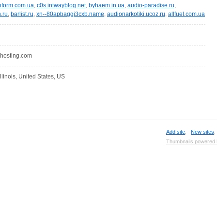
inform.com.ua
,
c0s.intwayblog.net
,
byhaem.in.ua
,
audio-paradise.ru
,
.ru
,
barlist.ru
,
xn--80apbaggi3cxb.name
,
audionarkotiki.ucoz.ru
,
allfuel.com.ua
hosting.com
llinois, United States, US
Add site
,
New sites
Thumbnails powered