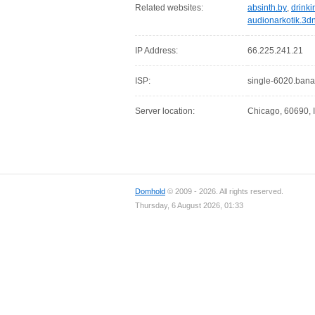
Related websites:
absinth.by
,
drink
audionarkotik.3dn
IP Address:
66.225.241.21
ISP:
single-6020.bana
Server location:
Chicago, 60690, I
Domhold
© 2009 - 2026. All rights reserved.
Thursday, 6 August 2026, 01:33