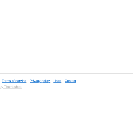
,
Terms of service
,
Privacy policy
,
Links
,
Contact
 by Thumbshots