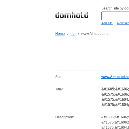
Search site by d
-
Add site
New sit
Home
/
net
/
www.Almoaod.net
Site:
www.Almoaod.ne
&#1605;&#1606;
Title:
&#1575;&#1606;
&#1575;&#1604;
&#1575;&#1604;
Description:
&#1605;&#1606;
&#1575;&#1606;
&#1575;&#1604;