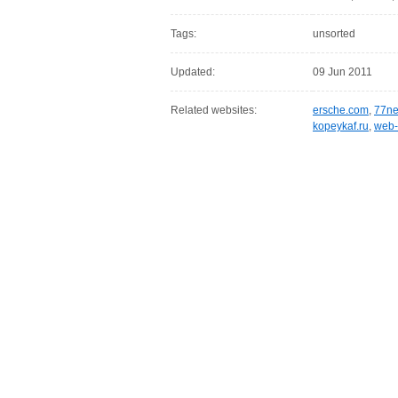
Tags:
unsorted
Updated:
09 Jun 2011
Related websites:
ersche.com
,
77ne
kopeykaf.ru
,
web-