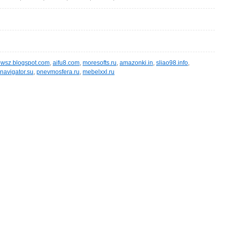
wsz.blogspot.com
,
aifu8.com
,
moresofts.ru
,
amazonki.in
,
sliao98.info
,
navigator.su
,
pnevmosfera.ru
,
mebelxxl.ru