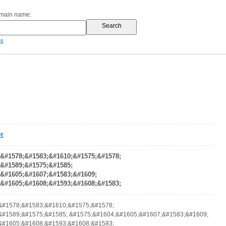
omain name:
es
t
&#1578;&#1583;&#1610;&#1575;&#1578;
&#1589;&#1575;&#1585;
&#1605;&#1607;&#1583;&#1609;
&#1605;&#1608;&#1593;&#1608;&#1583;
&#1578;&#1583;&#1610;&#1575;&#1578;
&#1589;&#1575;&#1585; &#1575;&#1604;&#1605;&#1607;&#1583;&#1609;
&#1605;&#1608;&#1593;&#1608;&#1583;