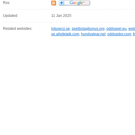
Rss:
Updated:
11 Jan 2025
Related websites:
lotuseco.se
,
spelbolagbonus.org
,
oddsspel.eu
,
web
se.allsitetalk.com
,
hundvalpar.net
,
oddssidor.com
,
f