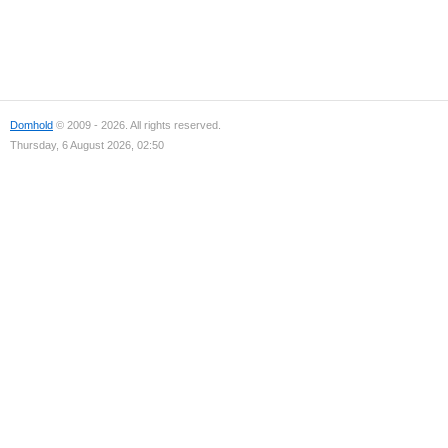
Domhold
© 2009 - 2026. All rights reserved.
Thursday, 6 August 2026, 02:50