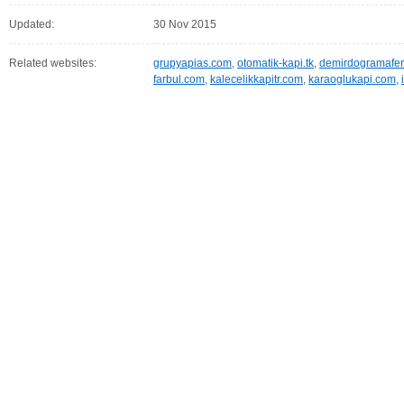
Updated:
30 Nov 2015
Related websites:
grupyapias.com
,
otomatik-kapi.tk
,
demirdogramaferf
farbul.com
,
kalecelikkapitr.com
,
karaoglukapi.com
,