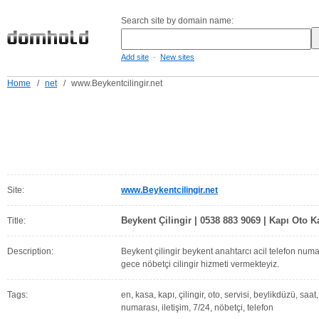
Search site by domain name:
-
Add site
New sites
Home
/
net
/
www.Beykentcilingir.net
Site:
www.Beykentcilingir.net
Beykent Çilingir | 0538 883 9069 | Kapı Oto K
Title:
Description:
Beykent çilingir beykent anahtarcı acil telefon numar
gece nöbetçi cilingir hizmeti vermekteyiz.
Tags:
en, kasa, kapı, çilingir, oto, servisi, beylikdüzü, saat
numarası, iletişim, 7/24, nöbetçi, telefon