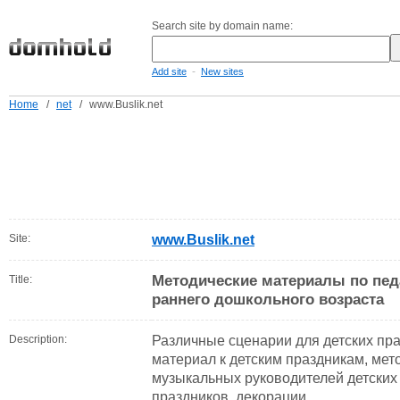
Search site by domain name:
-
Add site
New sites
Home
/
net
/
www.Buslik.net
Site:
www.Buslik.net
Методические материалы по педа
Title:
раннего дошкольного возраста
Description:
Различные сценарии для детских пр
материал к детским праздникам, мет
музыкальных руководителей детских 
праздников, декорации.