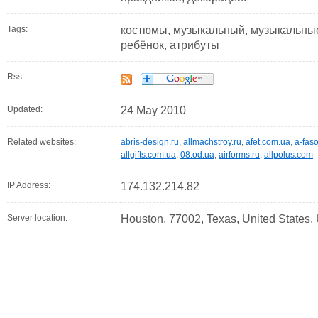
Tags:
костюмы, музыкальный, музыкальные,
ребёнок, атрибуты
Rss:
Updated:
24 May 2010
Related websites:
abris-design.ru
,
allmachstroy.ru
,
afet.com.ua
,
a-faso
allgifts.com.ua
,
08.od.ua
,
airforms.ru
,
allpolus.com
IP Address:
174.132.214.82
Server location:
Houston, 77002, Texas, United States,