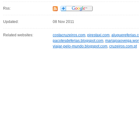
Rss:
Updated:
08 Nov 2011
Related websites:
costacruzeiros.com
,
pirestaxi.com
,
aluguereferias.
pacotesdeferias.blogspot.com
,
mariajoaoveiga.wo
viajar-pelo-mundo.blogspot.com
,
cruzeiros.com.pt