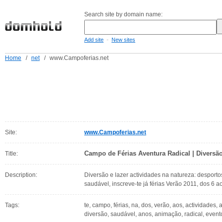
Search site by domain name:
-
Add site
New sites
Home
/
net
/
www.Campoferias.net
Site:
www.Campoferias.net
Campo de Férias Aventura Radical | Diversã
Title:
Description:
Diversão e lazer actividades na natureza: desport
saudável, inscreve-te já férias Verão 2011, dos 6 a
Tags:
te, campo, férias, na, dos, verão, aos, actividades,
diversão, saudável, anos, animação, radical, eventos