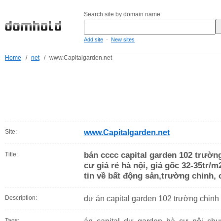
Search site by domain name:
-
Add site
New sites
Home
/
net
/
www.Capitalgarden.net
Site:
www.Capitalgarden.net
bán cccc capital garden 102 trường
Title:
cư giá rẻ hà nội, giá gốc 32-35tr/m
tin về bất động sản,trường chinh, 
Description:
dự án capital garden 102 trường chinh
Tags: