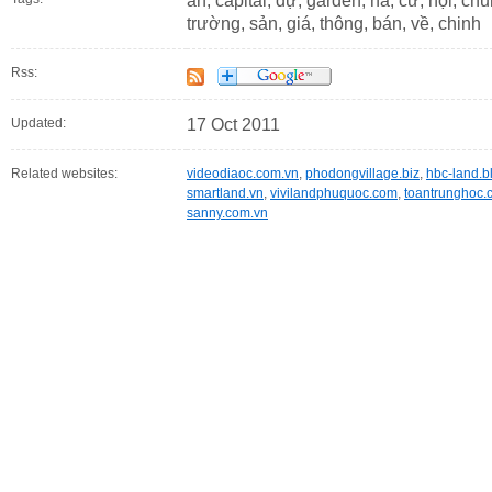
án, capital, dự, garden, hà, cư, nội, chu
trường, sản, giá, thông, bán, về, chinh
Rss:
Updated:
17 Oct 2011
Related websites:
videodiaoc.com.vn
,
phodongvillage.biz
,
hbc-land.b
smartland.vn
,
vivilandphuquoc.com
,
toantrunghoc.
sanny.com.vn