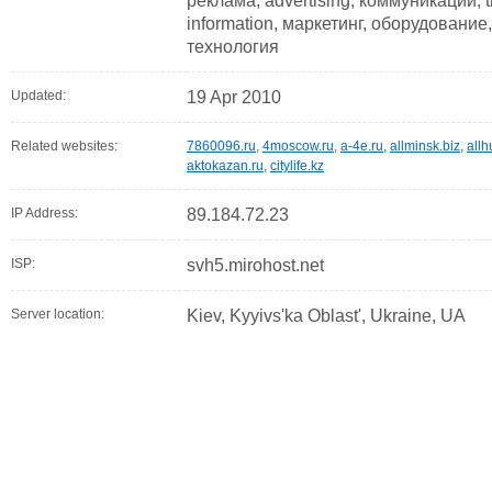
реклама, advertising, коммуникации, 
information, маркетинг, оборудование, 
технология
Updated:
19 Apr 2010
Related websites:
7860096.ru
,
4moscow.ru
,
a-4e.ru
,
allminsk.biz
,
allh
aktokazan.ru
,
citylife.kz
IP Address:
89.184.72.23
ISP:
svh5.mirohost.net
Server location:
Kiev, Kyyivs'ka Oblast', Ukraine, UA