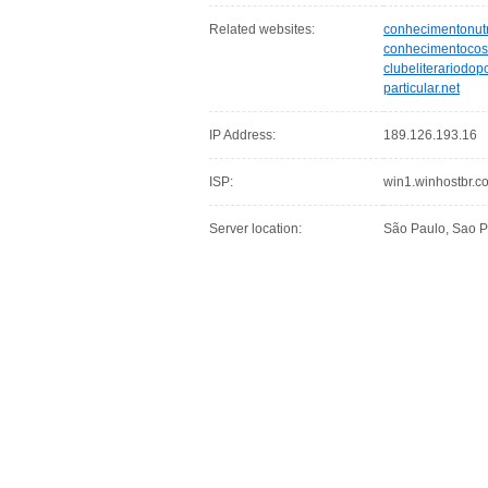
Related websites:
conhecimentonutri
conhecimentocos
clubeliterariodop
particular.net
IP Address:
189.126.193.16
ISP:
win1.winhostbr.c
Server location:
São Paulo, Sao Pa