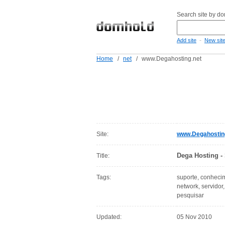
Search site by d
-
Add site
New sit
Home
/
net
/
www.Degahosting.net
Site:
www.Degahostin
Dega Hosting -
Title:
Tags:
suporte, conhecim
network, servidor
pesquisar
Updated:
05 Nov 2010