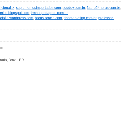
cional.tk
,
suplementosimportados.com
,
soudev.com.br
,
futuro24horas.com.br
,
mico.blogspot.com
,
trmhospedagem.com.br
,
ortofla.wordpress.com
,
horus-oracle.com
,
dbomarketing.com.br
,
professor-
om
ulo, Brazil, BR