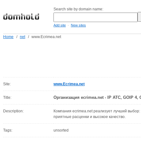
Search site by domain name:
-
Add site
New sites
Home
/
net
/
www.Ecrimea.net
Site:
www.Ecrimea.net
Организация ecrimea.net - IP АТС, GOIP 4
Title:
Description:
Компания ecrimea.net реализует лучший выбор:
приятные расценки и высокое качество.
Tags:
unsorted