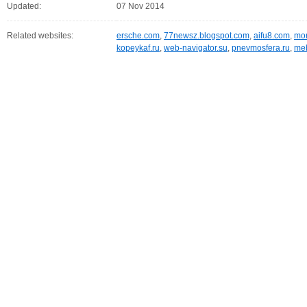
Updated:
07 Nov 2014
Related websites:
ersche.com
,
77newsz.blogspot.com
,
aifu8.com
,
mor
kopeykaf.ru
,
web-navigator.su
,
pnevmosfera.ru
,
meb