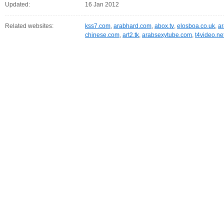
Updated:
16 Jan 2012
Related websites:
kss7.com
,
arabhard.com
,
abox.tv
,
elosboa.co.uk
,
ar
chinese.com
,
art2.tk
,
arabsexytube.com
,
t4video.ne