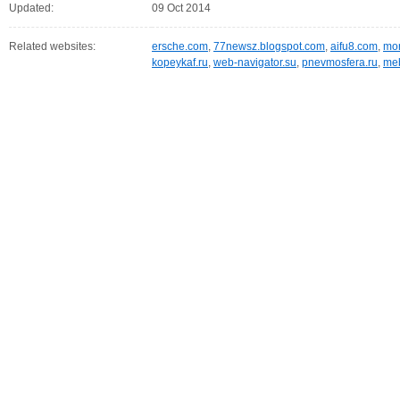
Updated:
09 Oct 2014
Related websites:
ersche.com
,
77newsz.blogspot.com
,
aifu8.com
,
mor
kopeykaf.ru
,
web-navigator.su
,
pnevmosfera.ru
,
meb