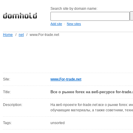
Search site by domain name:
-
Add site
New sites
Home
/
net
/
www.For-trade.net
Site:
www.For-trade.net
Все о рынке forex на веб-ресурсе for-trade.
Title:
Description:
На веб-проекте for-trade.net все о рынке forex: 
обучающие материалы, а также советники, техн
Tags:
unsorted