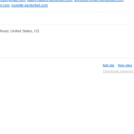
bobet-gclub.com
,
pailin-casino.pentorbet.com
,
princess-crown.pentorbet.com
,
et.com
,
roulette.pentorbet.com
Texas, United States, US
Add site
,
New sites
Thumbnails powered