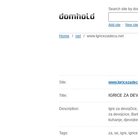
Search site by d
-
Add site
New sit
Home
/
net
/
www.Igricezadecu.net
Site:
www.Igricezadec
IGRICE ZA DE
Title:
Description:
Igre za devojčice,
za devojcice, Barb
kuhanje, djevojke
Tags:
za, se, igre, igri