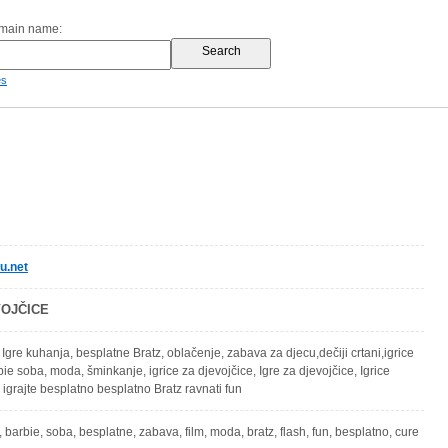
omain name:
es
u.net
VOJČICE
 Igre kuhanja, besplatne Bratz, oblačenje, zabava za djecu,dečiji crtani,igrice
ie soba, moda, šminkanje, igrice za djevojčice, Igre za djevojčice, Igrice
 igrajte besplatno besplatno Bratz ravnati fun
ce, barbie, soba, besplatne, zabava, film, moda, bratz, flash, fun, besplatno, cure