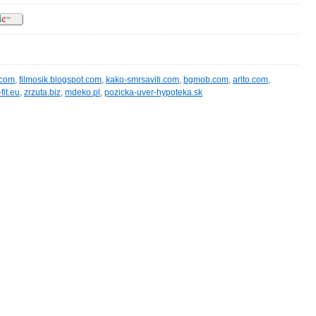
.com
,
filmosik.blogspot.com
,
kako-smrsaviti.com
,
bgmob.com
,
arlto.com
,
-fit.eu
,
zrzuta.biz
,
mdeko.pl
,
pozicka-uver-hypoteka.sk