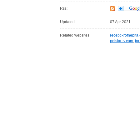
Rss:
Updated:
07 Apr 2021
Related websites:
receptikrofnepita
polska-tv.com
,
for