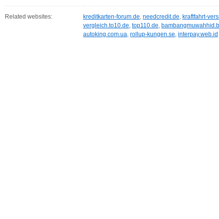
Related websites:
kreditkarten-forum.de
,
needcredit.de
,
kraftfahrt-ver
vergleich.to10.de
,
top110.de
,
bambangmuwahhid.b
autoking.com.ua
,
rollup-kungen.se
,
interpay.web.id