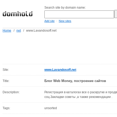
Search site by domain name:
-
Add site
New sites
Home
/
net
/
www.Lavandosoff.net
Site:
www.Lavandosoff.net
Блог Web Money, построение сайтов
Title:
Description:
Регистрация в каталогах все о раскрутке и про
соц.Закладки советы ,а также рекомендации .
Tags:
unsorted