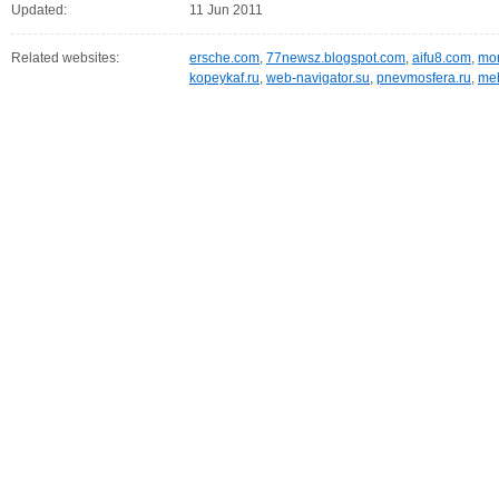
Updated:
11 Jun 2011
Related websites:
ersche.com
,
77newsz.blogspot.com
,
aifu8.com
,
mor
kopeykaf.ru
,
web-navigator.su
,
pnevmosfera.ru
,
meb