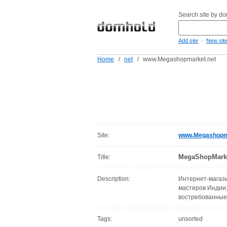
Search site by d
-
Add site
New sit
Home
/
net
/
www.Megashopmarket.net
Site:
www.Megashopm
MegaShopMarke
Title:
Description:
Интернет-магаз
мастеров Индии
востребованные
Tags:
unsorted