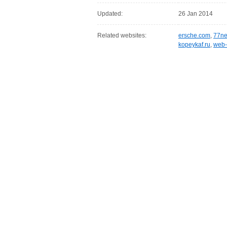
Updated:
26 Jan 2014
Related websites:
ersche.com
,
77ne
kopeykaf.ru
,
web-