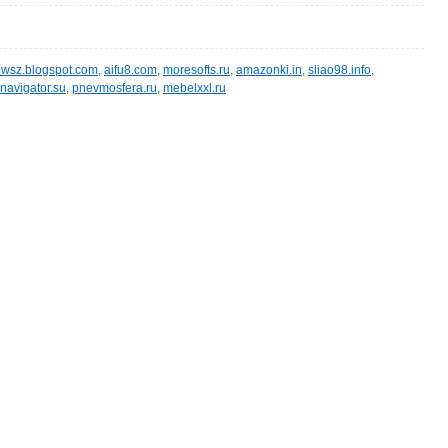
wsz.blogspot.com
,
aifu8.com
,
moresofts.ru
,
amazonki.in
,
sliao98.info
,
navigator.su
,
pnevmosfera.ru
,
mebelxxl.ru