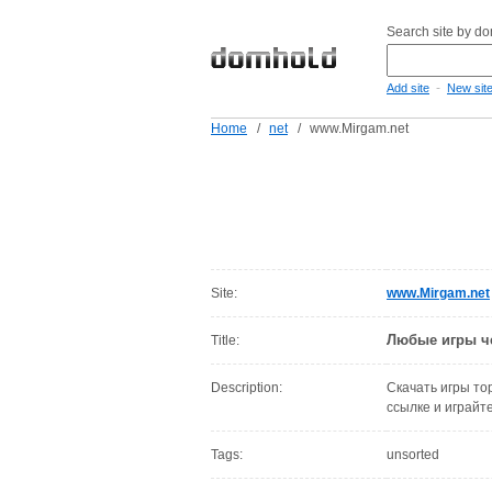
Search site by d
-
Add site
New sit
Home
/
net
/
www.Mirgam.net
Site:
www.Mirgam.net
Любые игры чер
Title:
Description:
Скачать игры то
ссылке и играйте
Tags:
unsorted