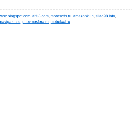
wsz.blogspot.com
,
aifu8.com
,
moresofts.ru
,
amazonki.in
,
sliao98.info
,
navigator.su
,
pnevmosfera.ru
,
mebelxxl.ru