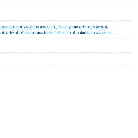
elwereld.com
,
zwedenvandaag.nl
,
simonlypromoties.nl
,
yaiyai.nl
,
e.info
,
twinklekids.be
,
apache.be
,
fijnmedia.nl
,
antennaparabolica.nl