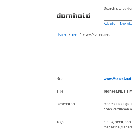
Search site by d
-
Add site
New sit
Home
/
net
/
www.Monest.net
Site:
www.Monest.net
Monest.NET | M
Title:
Description:
Monest biedt graf
doen verdienen op
Tags:
nieuw, heeft, opni
magazine, traders