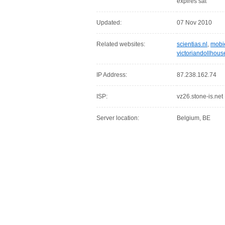
expires sat
Updated:
07 Nov 2010
Related websites:
scientias.nl
,
mobi
victoriandollhous
IP Address:
87.238.162.74
ISP:
vz26.stone-is.net
Server location:
Belgium, BE