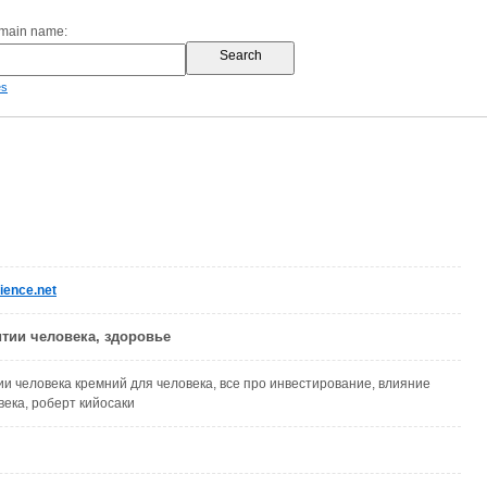
omain name:
es
ience.net
итии человека, здоровье
ии человека кремний для человека, все про инвестирование, влияние
века, роберт кийосаки