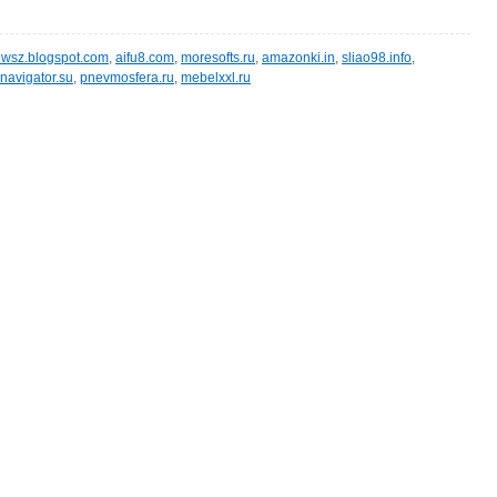
wsz.blogspot.com
,
aifu8.com
,
moresofts.ru
,
amazonki.in
,
sliao98.info
,
navigator.su
,
pnevmosfera.ru
,
mebelxxl.ru