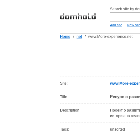
Search site by d
-
Add site
New sit
Home
/
net
/
www.More-experience.net
Site:
www.More-exper
Ресурс о разв
Title:
Description:
Проект о развит
истории на чело
Tags:
unsorted