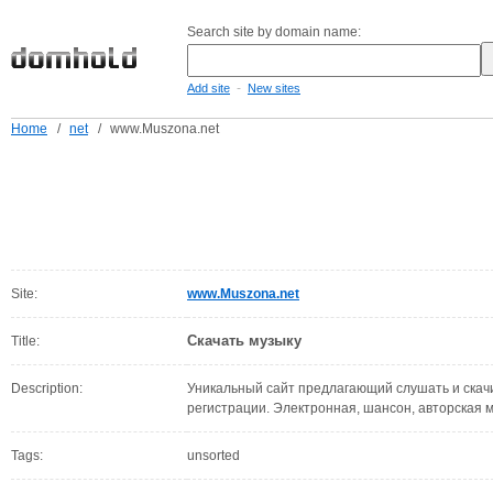
Search site by domain name:
-
Add site
New sites
Home
/
net
/
www.Muszona.net
Site:
www.Muszona.net
Скачать музыку
Title:
Description:
Уникальный сайт предлагающий слушать и скач
регистрации. Электронная, шансон, авторская м
Tags:
unsorted