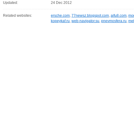
Updated:
24 Dec 2012
Related websites:
ersche.com
,
77newsz.blogspot.com
,
aifu8.com
,
mor
kopeykaf.ru
,
web-navigator.su
,
pnevmosfera.ru
,
meb