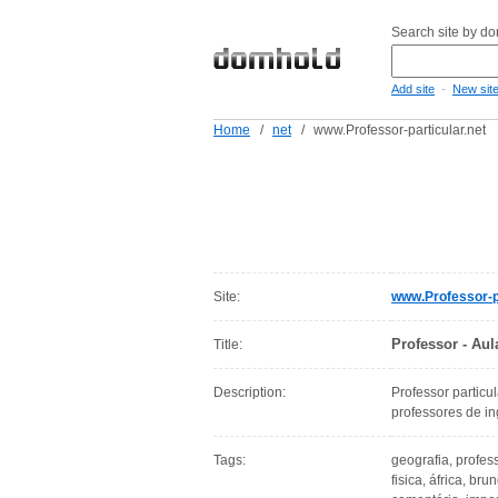
Search site by d
-
Add site
New sit
Home
/
net
/
www.Professor-particular.net
Site:
www.Professor-pa
Professor - Aul
Title:
Description:
Professor particul
professores de ing
Tags:
geografia, profess
fisica, áfrica, br