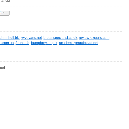
rtância
johnmhull.biz
,
vyvevans.net
,
breastspecialist.co.uk
,
review-experts.com
,
fts.com.ua
,
3run.info
,
humphrey.org.uk
,
academicyearabroad.net
net