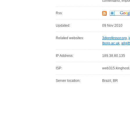
comentário, impo
Rss:
Updated:
09 Nov 2010
Related websites:
3dprofessor.org
,
lboro.ac.uk
,
allgi
IP Address:
189.38.80.135
ISP:
web315.kinghost.
Server location:
Brazil, BR