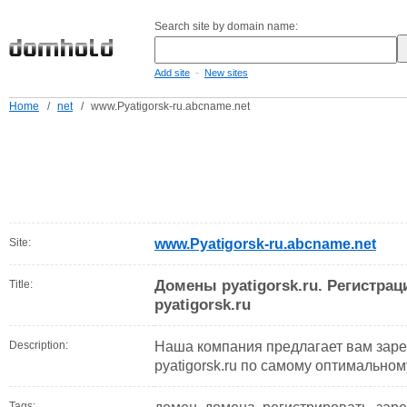
Search site by domain name:
-
Add site
New sites
Home
/
net
/
www.Pyatigorsk-ru.abcname.net
Site:
www.Pyatigorsk-ru.abcname.net
Домены pyatigorsk.ru. Регистра
Title:
pyatigorsk.ru
Description:
Наша компания предлагает вам зар
pyatigorsk.ru по самому оптимально
Tags: