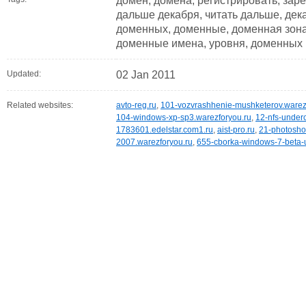
домен, домена, регистрировать, зар
дальше декабря, читать дальше, дек
доменных, доменные, доменная зона
доменные имена, уровня, доменных 
Updated:
02 Jan 2011
Related websites:
avto-reg.ru
,
101-vozvrashhenie-mushketerov.warez
104-windows-xp-sp3.warezforyou.ru
,
12-nfs-under
1783601.edelstar.com1.ru
,
aist-pro.ru
,
21-photosho
2007.warezforyou.ru
,
655-cborka-windows-7-beta-u