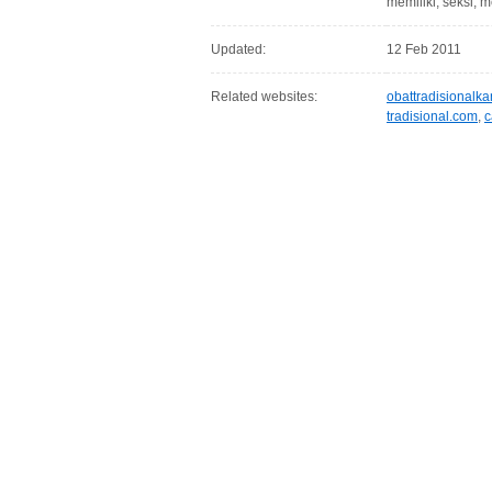
memiliki, seksi, 
Updated:
12 Feb 2011
Related websites:
obattradisionalk
tradisional.com
,
c