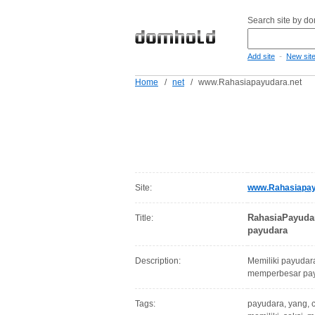
Search site by d
-
Add site
New sit
Home
/
net
/
www.Rahasiapayudara.net
Site:
www.Rahasiapay
RahasiaPayudar
Title:
payudara
Description:
Memiliki payudara
memperbesar payu
Tags:
payudara, yang, c