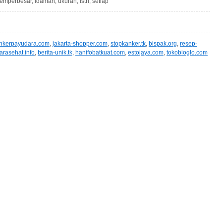
memperbesar, idaman, ukuran, istri, setiap
ankerpayudara.com
,
jakarta-shopper.com
,
stopkanker.tk
,
bispak.org
,
resep-
arasehat.info
,
berita-unik.tk
,
hanifobatkuat.com
,
estojaya.com
,
tokobioglo.com