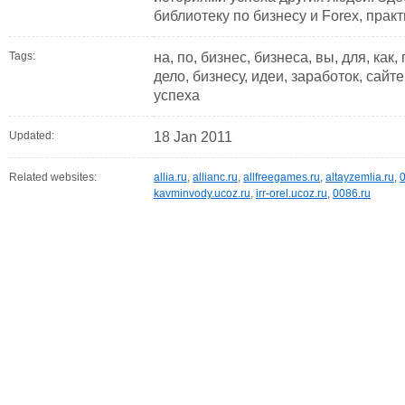
библиотеку по бизнесу и Forex, пра
Tags:
на, по, бизнес, бизнеса, вы, для, как,
дело, бизнесу, идеи, заработок, сайте
успеха
Updated:
18 Jan 2011
Related websites:
allia.ru
,
allianc.ru
,
allfreegames.ru
,
altayzemlia.ru
,
kavminvody.ucoz.ru
,
irr-orel.ucoz.ru
,
0086.ru