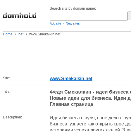
Search site by domain name:
-
Add site
New sites
Home
/
net
/
www.Smekalkin.net
Site:
www.Smekalkin.net
Федя Смекалкин - идеи бизнеса с
Title:
Новые идеи для бизнеса. Идеи д
Главная страница
Description:
Идеи бизнеса с нуля, свое дело с ну
бизнеса, узнаете как открыть свое де
историями успеха других людей. Зд