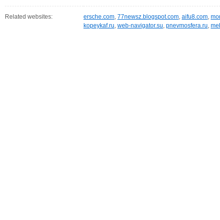
Related websites:
ersche.com
,
77newsz.blogspot.com
,
aifu8.com
,
mor
kopeykaf.ru
,
web-navigator.su
,
pnevmosfera.ru
,
meb