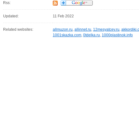
Rss:
Updated:
11 Feb 2022
Related websites:
allmuzon.ru
,
allinnet.ru
,
12mesyatcev.ru
,
akkordiki
1001skazka.com
,
0tdelka.ru
,
1000plastinok.info