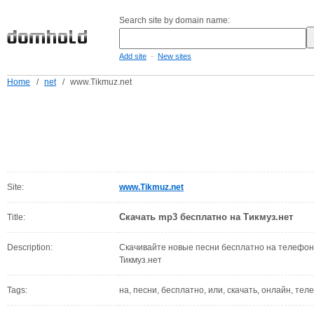
Search site by domain name:
-
Add site
New sites
Home
/
net
/
www.Tikmuz.net
Site:
www.Tikmuz.net
Скачать mp3 бесплатно на Тикмуз.нет
Title:
Description:
Скачивайте новые песни бесплатно на телефон
Тикмуз.нет
Tags:
на, песни, бесплатно, или, скачать, онлайн, те