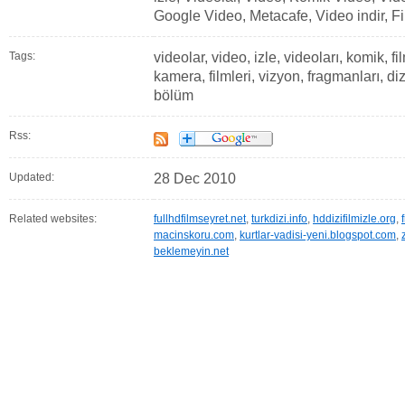
Google Video, Metacafe, Video indir, F
Tags:
videolar, video, izle, videoları, komik, fil
kamera, filmleri, vizyon, fragmanları, diz
bölüm
Rss:
Updated:
28 Dec 2010
Related websites:
fullhdfilmseyret.net
,
turkdizi.info
,
hddizifilmizle.org
,
macinskoru.com
,
kurtlar-vadisi-yeni.blogspot.com
,
beklemeyin.net