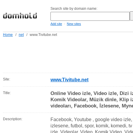
Search site by domain name:
-
Add site
New sites
Home
/
net
/
www.Tivitube.net
Site:
www.Tivitube.net
Online Video izle, Video izle, Dizi i
Title:
Komik Videolar, Müzik dinle, Klip i
videoları, Facebook, İzlesene, Myn
Description:
Facebook, Youtube , google video izle, 
izlesene, futbol, spor, komik, komedi, tv 
izle, Videolar, Video, Komik Video, Vid