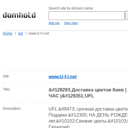
Search site by domain name:
-
Add site
New sites
Home
/
net
/
www.U-f-l.net
Site:
www.U-f-l.net
&#128293;Доставка цветов Киев | 
Title:
ЧАС |&#129351;UFL
Description:
UFL &#9473; срочная доставка цвето
Подарки &#12305; НА ДЕНЬ РОЖДЕ
лет.&#10102;Свежие цветы.&#10103
Гарантия!