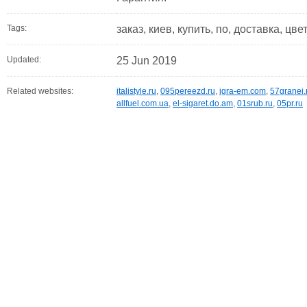
Tags:
заказ, киев, купить, по, доставка, цве
Updated:
25 Jun 2019
Related websites:
italistyle.ru
,
095pereezd.ru
,
igra-em.com
,
57granei.
allfuel.com.ua
,
el-sigaret.do.am
,
01srub.ru
,
05pr.ru