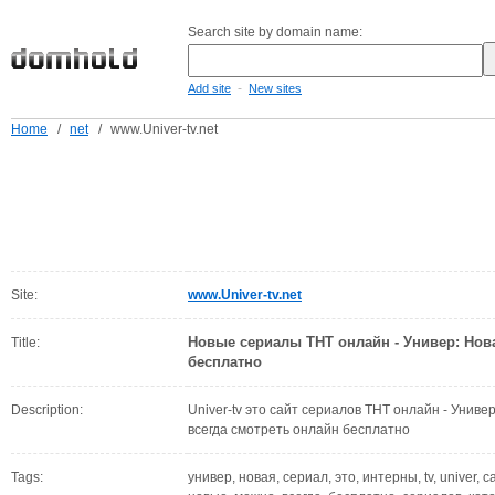
Search site by domain name:
-
Add site
New sites
Home
/
net
/
www.Univer-tv.net
Site:
www.Univer-tv.net
Новые сериалы ТНТ онлайн - Универ: Нов
Title:
бесплатно
Description:
Univer-tv это сайт сериалов ТНТ онлайн - Унив
всегда смотреть онлайн бесплатно
Tags:
универ, новая, сериал, это, интерны, tv, univer, 