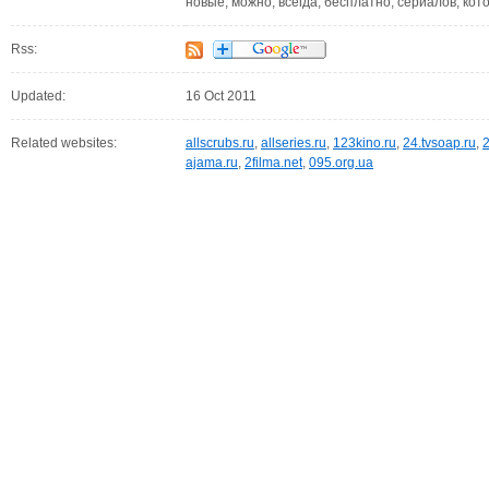
новые, можно, всегда, бесплатно, сериалов, кот
Rss:
Updated:
16 Oct 2011
Related websites:
allscrubs.ru
,
allseries.ru
,
123kino.ru
,
24.tvsoap.ru
,
2
ajama.ru
,
2filma.net
,
095.org.ua