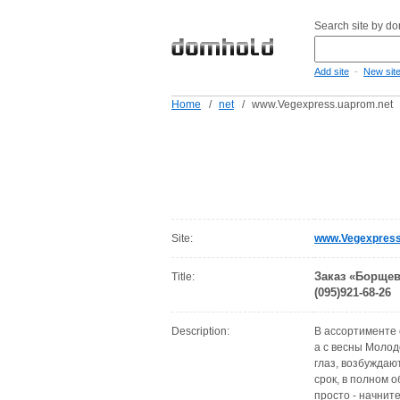
Search site by d
-
Add site
New sit
Home
/
net
/
www.Vegexpress.uaprom.net
Site:
www.Vegexpress
Заказ «Борщев
Title:
(095)921-68-26
Description:
В ассортименте с
а с весны Молод
глаз, возбуждаю
срок, в полном 
просто - начните