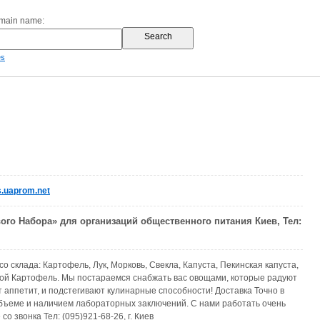
omain name:
es
.uaprom.net
ого Набора» для организаций общественного питания Киев, Тел:
о склада: Картофель, Лук, Морковь, Свекла, Капуста, Пекинская капуста,
ой Картофель. Мы постараемся снабжать вас овощами, которые радуют
т аппетит, и подстегивают кулинарные способности! Доставка Точно в
объеме и наличием лабораторных заключений. С нами работать очень
 со звонка Тел: (095)921-68-26, г. Киев