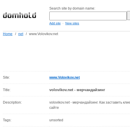
Search site by domain name:
-
Add site
New sites
Home
/
net
/
www.Volovikov.net
Site:
www.Volovikov.net
volovikov.net - мерчандайзинг
Title:
Description:
volovikov.net - мерчандайзинг. Как заставить кли
сайте
Tags:
unsorted