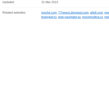
Updated:
31 Mar 2015
Related websites:
ersche.com
,
77newsz.blogspot.com
,
aifu8.com
,
mor
kopeykaf.ru
,
web-navigator.su
,
pnevmosfera.ru
,
meb