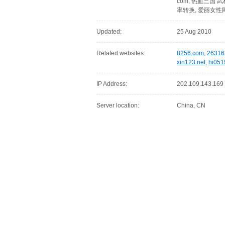
com, 热血三国 武
率转换, 爱丽女性
Updated:
25 Aug 2010
Related websites:
8256.com
,
26316
xin123.net
,
hi051
IP Address:
202.109.143.169
Server location:
China, CN