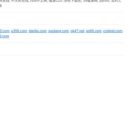
林英雄, 中关村在线, nba中文网, 健康120, 绿色下载吧, 39健康网, yahoo, 实时汇
网
3.com
,
u356.com
,
stariks.com
,
soulang.com
,
ok47.net
,
so66.com
,
ccidnet.com
,
9.com