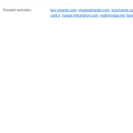
Related websites:
buy-charge.com
,
visaandmaster.com
,
soscharge.c
carti.ir
,
haraaj.mihanblog.com
,
matingostar.net
,
fars