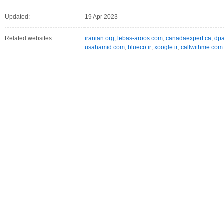
Updated:
19 Apr 2023
Related websites:
iranian.org
,
lebas-aroos.com
,
canadaexpert.ca
,
dpa
usahamid.com
,
blueco.ir
,
xoogle.ir
,
callwithme.com